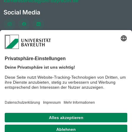
karriereservice@uni-bayreuth.de
Social Media
Häufig besuchte Seiten
AlumniPortal der Universität Bayreuth
KarriereForum der Universität Bayreuth
CareerDays der Universität Bayreuth
Stellenportal der Universität Bayreuth
BeyondBayreuth - Podcasts zur Berufsorientierung
Datenschutz / Disclaimer
Impressum
Hausordnung
der Universität Bayreuth
Kontakt
Barrierefreiheitserklärung