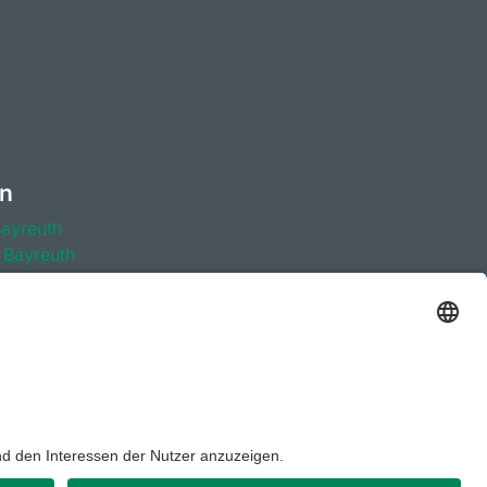
en
Bayreuth
 Bayreuth
ayreuth
Bayreuth
r Berufsorientierung
t
Barrierefreiheitserklärung