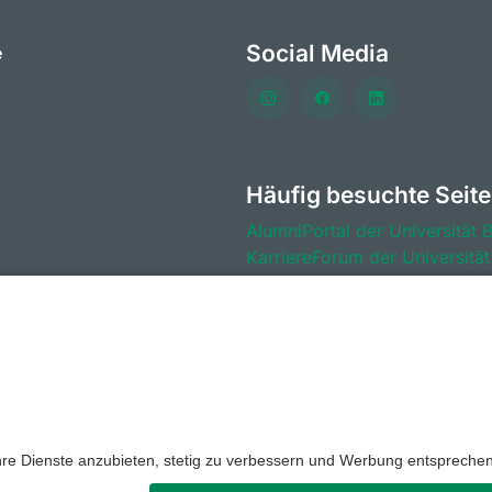
Social Media
e
Häufig besuchte Seit
AlumniPortal der Universität 
KarriereForum der Universität
CareerDays der Universität B
Stellenportal der Universität 
BeyondBayreuth - Podcasts zu
mpressum
Hausordnung der Universität Bayreuth
Kontak