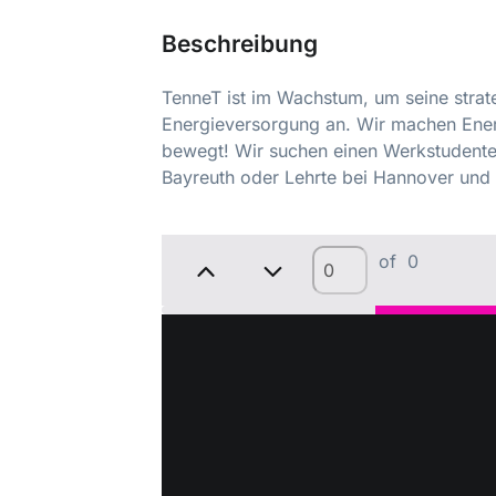
Beschreibung
TenneT ist im Wachstum, um seine strat
Energieversorgung an. Wir machen Ener
bewegt! Wir suchen einen Werkstudente
Bayreuth oder Lehrte bei Hannover und i
of
0