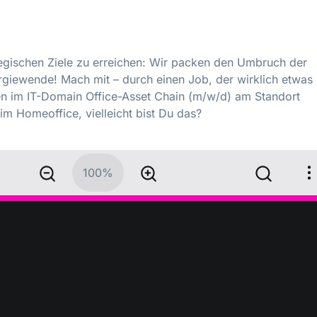
egischen Ziele zu erreichen: Wir packen den Umbruch der
giewende! Mach mit – durch einen Job, der wirklich etwas
n im IT-Domain Office-Asset Chain (m/w/d) am Standort
m Homeoffice, vielleicht bist Du das?
100%