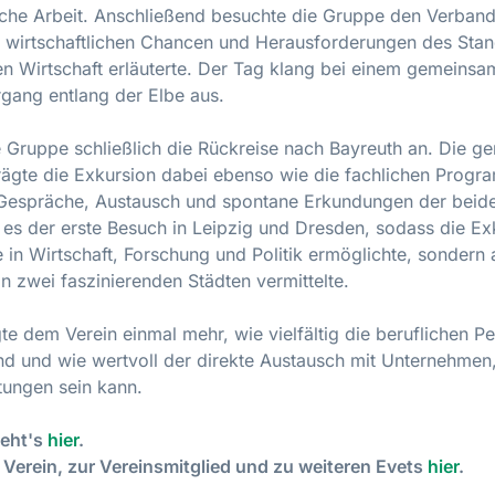
liche Arbeit. Anschließend besuchte die Gruppe den Verban
ie wirtschaftlichen Chancen und Herausforderungen des Sta
len Wirtschaft erläuterte. Der Tag klang bei einem gemein
gang entlang der Elbe aus.
e Gruppe schließlich die Rückreise nach Bayreuth an. Die g
gte die Exkursion dabei ebenso wie die fachlichen Progr
 Gespräche, Austausch und spontane Erkundungen der beiden
es der erste Besuch in Leipzig und Dresden, sodass die Exk
e in Wirtschaft, Forschung und Politik ermöglichte, sondern
n zwei faszinierenden Städten vermittelte.
te dem Verein einmal mehr, wie vielfältig die beruflichen Pe
nd und wie wertvoll der direkte Austausch mit Unternehmen,
tungen sein kann.
geht's
hier
.
 Verein, zur Vereinsmitglied und zu weiteren Evets
hier
.