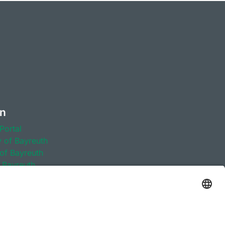
en
Portal
y of Bayreuth
 of Bayreuth
f Bayreuth
r Berufsorientierung