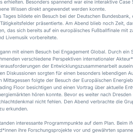
s erhielten. Besonders spannend war eine interaktive Case 
bene Wissen direkt angewendet werden konnte.
 Tages bildete ein Besuch bei der Deutschen Bundesbank, di
Tätigkeitsfelder präsentierte. Am Abend blieb noch Zeit, da
n, das sich bereits auf ein europäisches Fußballfinale mit z
nd Livemusik vorbereitete.
gann mit einem Besuch bei Engagement Global. Durch ein S
ehmenden verschiedene Perspektiven internationaler Akteur
Herausforderungen der Entwicklungszusammenarbeit ausein
en Diskussionen sorgten für einen besonders lebendigen A
 Mittagessen folgte der Besuch der Europäischen Energie
ading Floor besichtigen und einen Vortrag über aktuelle En
ergiemärkten hören konnte. Bevor es weiter nach Dresden g
hlachtdenkmal nicht fehlen. Den Abend verbrachte die Gru
 zu erkunden.
anden interessante Programmpunkte auf dem Plan. Beim ifo I
*innen ihre Forschungsprojekte vor und gewährten spannen