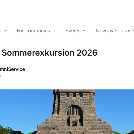
s
For companies
Events
News & Podcast
- Sommerexkursion 2026
mniService
6