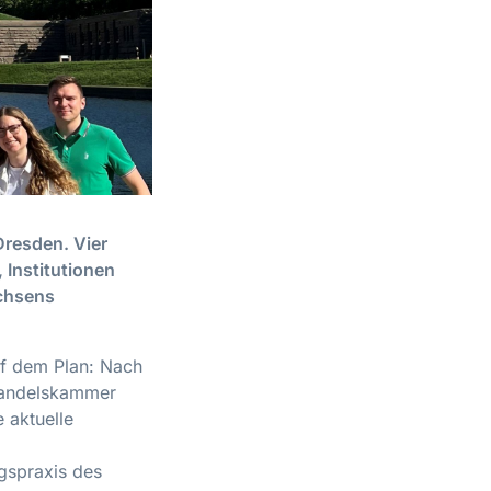
Dresden. Vier
 Institutionen
achsens
uf dem Plan: Nach
 Handelskammer
e aktuelle
gspraxis des