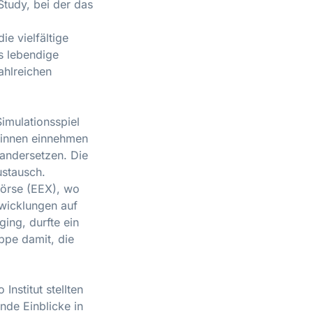
Study, bei der das
e vielfältige
s lebendige
ahlreichen
imulationsspiel
*innen einnehmen
andersetzen. Die
ustausch.
börse (EEX), wo
twicklungen auf
ing, durfte ein
ppe damit, die
nstitut stellten
de Einblicke in