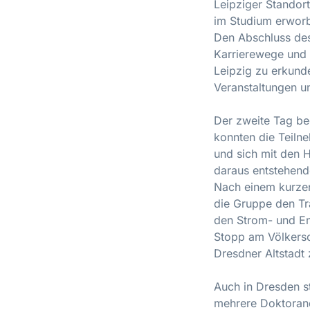
Leipziger Standort
im Studium erwor
Den Abschluss des
Karrierewege und 
Leipzig zu erkunde
Veranstaltungen u
Der zweite Tag be
konnten die Teiln
und sich mit den 
daraus entstehend
Nach einem kurzen
die Gruppe den Tr
den Strom- und En
Stopp am Völkersc
Dresdner Altstadt
Auch in Dresden st
mehrere Doktorand