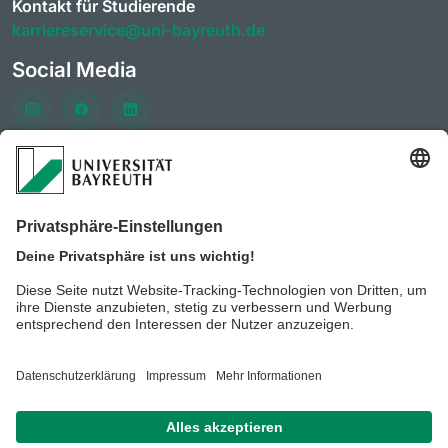
Kontakt für Studierende
karriereservice@uni-bayreuth.de
Social Media
Häufig besuchte Seiten
AlumniPortal der Universität Bayreuth
KarriereForum der Universität Bayreuth
CareerDays der Universität Bayreuth
Stellenportal der Universität Bayreuth
BeyondBayreuth - Podcasts zur Berufsorientierung
Datenschutz / Disclaimer
Impressum
Hausordnung
der Universität Bayreuth
Kontakt
Barrierefreiheitserklärung