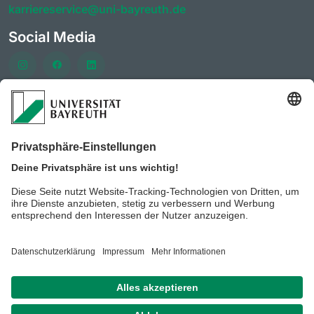
karriereservice@uni-bayreuth.de
Social Media
Häufig besuchte Seiten
AlumniPortal der Universität Bayreuth
KarriereForum der Universität Bayreuth
CareerDays der Universität Bayreuth
Stellenportal der Universität Bayreuth
BeyondBayreuth - Podcasts zur Berufsorientierung
Datenschutz / Disclaimer
Impressum
Hausordnung
der Universität Bayreuth
Kontakt
Barrierefreiheitserklärung