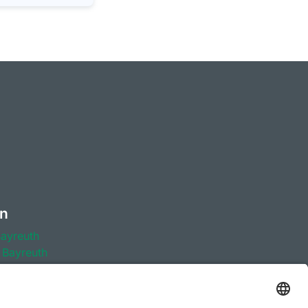
en
Bayreuth
 Bayreuth
ayreuth
Bayreuth
r Berufsorientierung