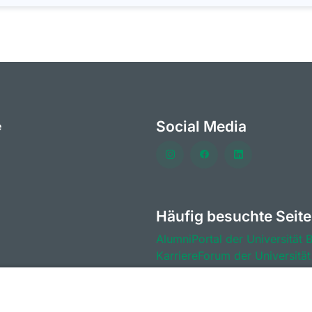
Social Media
e
Häufig besuchte Seit
AlumniPortal der Universität 
KarriereForum der Universität
CareerDays der Universität B
Stellenportal der Universität 
BeyondBayreuth - Podcasts zu